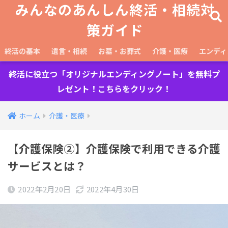
みんなのあんしん終活・相続対
策ガイド
終活の基本
遺言・相続
お墓・お葬式
介護・医療
エンディ
終活に役立つ「オリジナルエンディングノート」を無料プ
レゼント！こちらをクリック！
ホーム
介護・医療
【介護保険②】介護保険で利用できる介護
サービスとは？
2022年2月20日
2022年4月30日