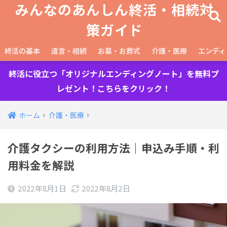
みんなのあんしん終活・相続対
策ガイド
終活の基本
遺言・相続
お墓・お葬式
介護・医療
エンディ
終活に役立つ「オリジナルエンディングノート」を無料プ
レゼント！こちらをクリック！
ホーム
介護・医療
介護タクシーの利用方法｜申込み手順・利
用料金を解説
2022年8月1日
2022年8月2日