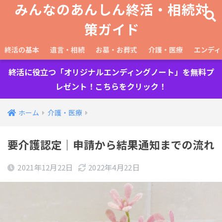
みんなのあんしん終活・相続対
策ガイド
終活の基本
遺言・相続
お墓・お葬式
介護・医療
エンディ
終活に役立つ「オリジナルエンディングノート」を無料プ
レゼント！こちらをクリック！
ホーム
介護・医療
要介護認定｜申請から結果通知までの流れ
2021年12月22日
2022年4月22日