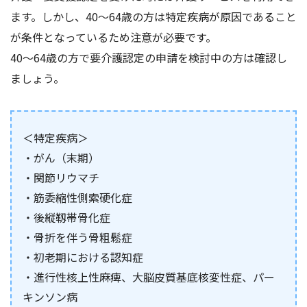
ます。しかし、40～64歳の方は特定疾病が原因であること
が条件となっているため注意が必要です。
40～64歳の方で要介護認定の申請を検討中の方は確認し
ましょう。
＜特定疾病＞
・がん（末期）
・関節リウマチ
・筋委縮性側索硬化症
・後縦靱帯骨化症
・骨折を伴う骨粗鬆症
・初老期における認知症
・進行性核上性麻痺、大脳皮質基底核変性症、パー
キンソン病