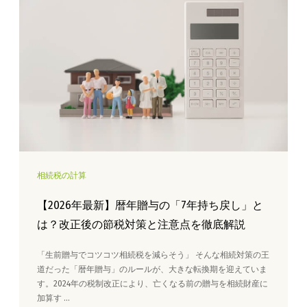
相続税の計算
【2026年最新】暦年贈与の「7年持ち戻し」と
は？改正後の節税対策と注意点を徹底解説
「生前贈与でコツコツ相続税を減らそう」 そんな相続対策の王
道だった「暦年贈与」のルールが、大きな転換期を迎えていま
す。2024年の税制改正により、亡くなる前の贈与を相続財産に
加算す …