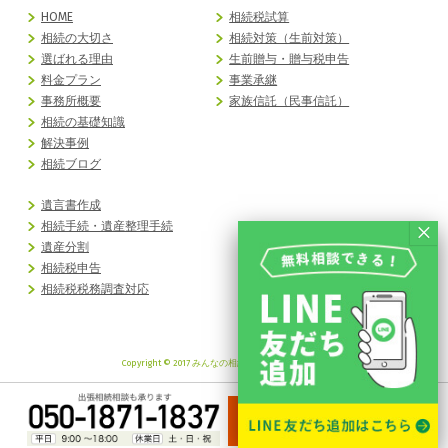
HOME
相続税試算
相続の大切さ
相続対策（生前対策）
選ばれる理由
生前贈与・贈与税申告
料金プラン
事業承継
事務所概要
家族信託（民事信託）
相続の基礎知識
解決事例
相続ブログ
遺言書作成
相続手続・遺産整理手続
遺産分割
相続税申告
相続税税務調査対応
Copyright © 2017 みんなの相続 All Rights Reserved.