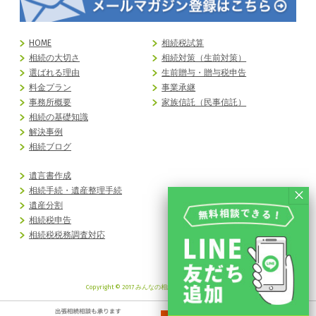
HOME
相続税試算
相続の大切さ
相続対策（生前対策）
選ばれる理由
生前贈与・贈与税申告
料金プラン
事業承継
事務所概要
家族信託（民事信託）
相続の基礎知識
解決事例
相続ブログ
遺言書作成
相続手続・遺産整理手続
遺産分割
相続税申告
相続税税務調査対応
Copyright © 2017 みんなの相続 All Rights Reserved.