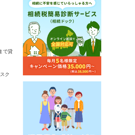
まで貸
スク