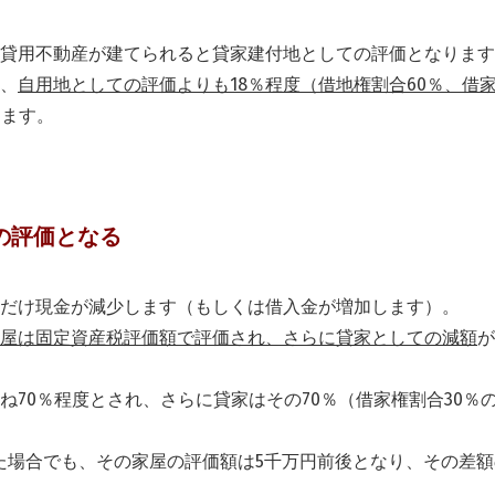
貸用不動産が建てられると貸家建付地としての評価となります
、
自用地としての評価よりも18％程度（借地権割合60％、借
ります。
の評価となる
だけ現金が減少します（もしくは借入金が増加します）。
屋は固定資産税評価額で評価され、さらに貸家としての減額
が
70％程度とされ、さらに貸家はその70％（借家権割合30％
た場合でも、その家屋の評価額は5千万円前後となり、その差額