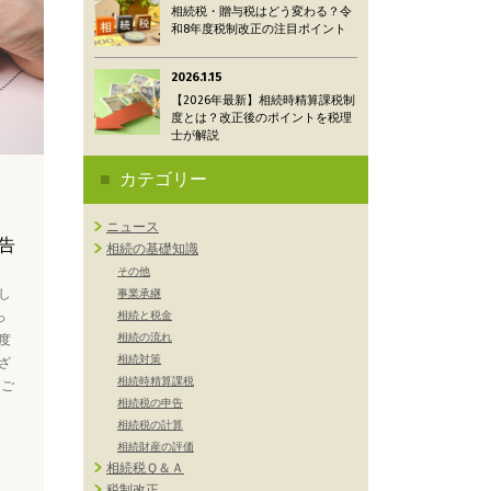
相続税・贈与税はどう変わる？令
和8年度税制改正の注目ポイント
2026.1.15
【2026年最新】相続時精算課税制
度とは？改正後のポイントを税理
士が解説
カテゴリー
ニュース
告
相続の基礎知識
その他
し
事業承継
相続と税金
っ
相続の流れ
度
相続対策
ざ
相続時精算課税
にご
相続税の申告
相続税の計算
相続財産の評価
相続税Ｑ＆Ａ
税制改正