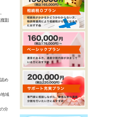
。
家権割
認め
の地域
の分