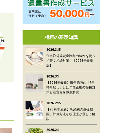
相続の基礎知識
2026.3.15
住宅取得等資金贈与の特例を使っ
て賢く相続対策！【2026年最新
版】
2026.3.1
【2026年最新】暦年贈与の「7年
持ち戻し」とは？改正後の節税対
策と注意点を徹底解説
2026.2.15
【2026年最新】相続税の基礎控
除、計算方法を税理士が優しく解
説
2026.2.1