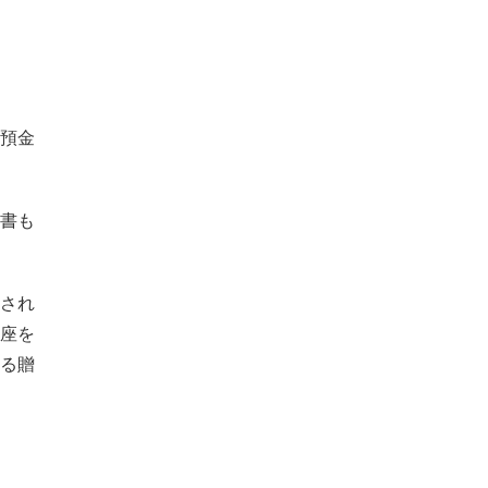
預金
書も
され
座を
る贈