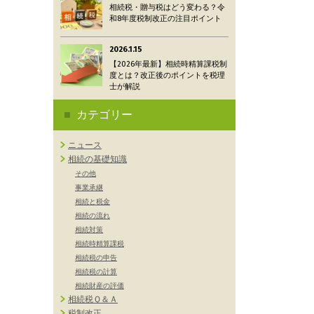
相続税・贈与税はどう変わる？令
和8年度税制改正の注目ポイント
2026.1.15
【2026年最新】相続時精算課税制
度とは？改正後のポイントを税理
士が解説
カテゴリー
ニュース
相続の基礎知識
その他
事業承継
相続と税金
相続の流れ
相続対策
相続時精算課税
相続税の申告
相続税の計算
相続財産の評価
相続税Ｑ＆Ａ
税制改正