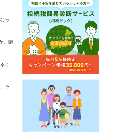
なっ
のか、贈
るこ
、そ